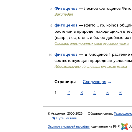
Фитоценоз
— Лесной фитоценоз Фитоц
8
Википедия
фитоценоз
— (фито... гр. koinos общи
9
растений в природе, находящихся в те
(напр., лес, степь и более дробные их
Словарь иностранных слов русского языка
фитоценоз
— ▲ биоценоз ↑ растение ф
10
соответствующая природным условиям 
Идеографический словарь русского языка
Страницы
Следующая
→
1
2
3
4
5
6
© Академик, 2000-2026
Обратная связь:
Техподдерж
👣 Путешествия
Экспорт словарей на сайты
, сделанные на PHP,
Jo