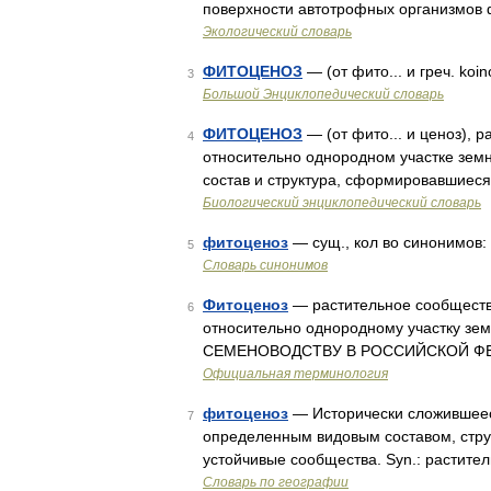
поверхности автотрофных организмов 
Экологический словарь
ФИТОЦЕНОЗ
— (от фито... и греч. ko
3
Большой Энциклопедический словарь
ФИТОЦЕНОЗ
— (от фито... и ценоз), 
4
относительно однородном участке зем
состав и структура, сформировавшиеся
Биологический энциклопедический словарь
фитоценоз
— сущ., кол во синонимов: 
5
Словарь синонимов
Фитоценоз
— растительное сообщество
6
относительно однородному участку зе
СЕМЕНОВОДСТВУ В РОССИЙСКОЙ ФЕДЕР
Официальная терминология
фитоценоз
— Исторически сложившееся
7
определенным видовым составом, стру
устойчивые сообщества. Syn.: растите
Словарь по географии