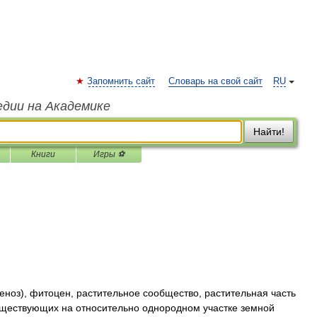
Запомнить сайт
Словарь на свой сайт
RU
едии на Академике
Найти!
Книги
Игры ⚽
..ценоз), фитоцен, растительное сообщество, растительная часть
существующих на относительно однородном участке земной