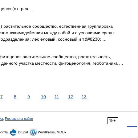
еноз (от греч …
й) растительное сообщество, естественная группировка
сном взаимодействии между собой и с условиями среды
 подразделения: лес еловый, сосновый и т.&#8230; …
итоценоз растительное сообщество; растительность,
данного участка местности. фитоценология, геоботаника …
7
8
9
10
11
12
13
ка
,
Реклама на сайте
18+
omla,
Drupal,
WordPress, MODx.